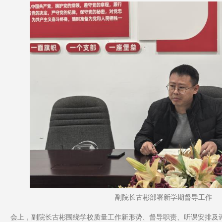
副院长古彬部署新学期督导工作
会上，副院长古彬围绕学校质量工作新形势、督导职责、听课安排及